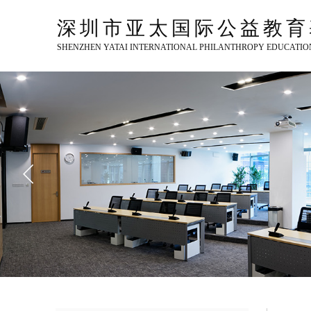
深圳市亚太国际公益教育
SHENZHEN YATAI INTERNATIONAL PHILANTHROPY EDUCATI