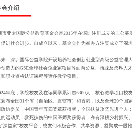
会介绍
圳市亚太国际公益教育基金会是
2015
年在深圳注册成立的非公募
，促进社会进步。自成立以来，基金会作为举办方注资成立了深
来，深圳国际公益学院
开设培养社会创新创业型高级公益管理人
会创造力的GSE全球社会企业家项目等面向公益、商业及跨界人才
校和职业资格认证课程等诸多教学项目。
24年底，学院校友及在读同学累计超6300人，核心教学项目校友
友遍布全国31个省（自治区、直辖市）和香港，以及全球20个国
国政协委员，中国青年五四奖章获得者，全国扶贫攻坚先进个人
银的运动员，救死扶伤的中国医师奖获得者；亦有深耕乡村振兴
托“深益家”校友平台，校友们积极合作、共享资源，凝聚成一股