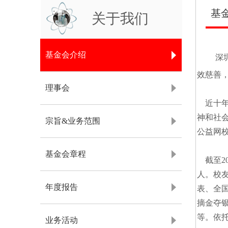
基金
关于我们
基金会介绍
深
效慈善
理事会
近十年
神和社
宗旨&业务范围
公益网
基金会章程
截至20
人。校
年度报告
表、全
摘金夺
等。依
业务活动